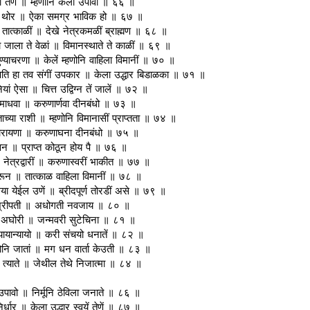
ावा तेणें ॥ म्हणोनि केला उपावो ॥ ६६ ॥
्तले थोर ॥ ऐका समग्र भाविक हो ॥ ६७ ॥
चि तात्काळीं ॥ देखे नेत्रकमळीं ब्राह्मण ॥ ६८ ॥
जाला ते वेळां ॥ विमानस्थाते ते काळीं ॥ ६९ ॥
ुण्याचरणा ॥ केलें म्हणोनि वाहिला विमानीं ॥ ७० ॥
म्हणति हा तव संगीं उपकार ॥ केला उद्धार बिडाळका ॥ ७१ ॥
ं ऐसा ॥ चित्त उद्विग्न तें जालें ॥ ७२ ॥
ंता माधवा ॥ करुणार्णवा दीनबंधो ॥ ७३ ॥
च्या राशी ॥ म्हणोनि विमानासीं प्राप्तता ॥ ७४ ॥
यी नारायणा ॥ करुणाघना दीनबंधो ॥ ७५ ॥
भुवन ॥ प्राप्त कोठून होय पै ॥ ७६ ॥
नेत्रद्वारीं ॥ करुणास्वरीं भाकीत ॥ ७७ ॥
करून ॥ तात्काळ वाहिला विमानीं ॥ ७८ ॥
िया येईल उणें ॥ ब्रीदपूर्ण तोरडीं असे ॥ ७९ ॥
ंतोष श्रीपती ॥ अधोगती नवजाय ॥ ८० ॥
क अघोरी ॥ जन्मवरी सुटेचिना ॥ ८१ ॥
्यायान्यायो ॥ करी संचयो धनातें ॥ ८२ ॥
घोनि जातां ॥ मग धन वार्ता केउती ॥ ८३ ॥
े त्याते ॥ जेथील तेथे निजात्मा ॥ ८४ ॥
उपावो ॥ निर्मूनि ठेविला जनाते ॥ ८६ ॥
िर्धार ॥ केला उद्धार स्वयें तेणें ॥ ८७ ॥