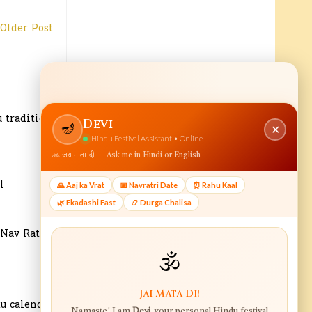
Older Post
 tradition.
l
 Nav Ratri
u calendar.