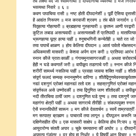
तंव लक्ष्मी वदे जी स्वामिनाथा ॥ दीपदानाची व्यवस्था ॥ मज निरोपिज
भवव्यथा निवारे ॥ ६ ॥
कवण पापाचिया रासी ॥ नष्ट होती दीपदानेशीं ॥ पूर्वी ऐसिया वृत्
हें आद्यंत निरूपण ॥ मज करवाजी श्रवण ॥ तंव बोले जनार्दन ॥
पितृहत्या गोहत्यारी ॥ ब्रह्महत्या गुरुहत्यारी ॥ कृतघ्न आणी परद्व
कुटिल लबाड असत्यवादी ॥ असत्यसाक्षी तें प्रतिपादी ॥ मातापित्या
भ्रूणहत्या पूत्र हत्या पाहीं ॥ श्‍नुषाभगिनी कन्येतेंही ॥ याते रत
तया पापाचें क्षाळण ॥ होय केलिया दीपदान ॥ आतां पावेतो मोक्
अधिकमासी मासवरी ॥ केशवा अर्पण दान करी ॥ प्रतिपदा आरंभ निर्धा
स्नान कीजे प्रातःकाळीं ॥ गंगायमुनासागरजळीं ॥ अथवा सरोवराचें
हेंही न घडे कवणातें जरी ॥ वापीकूप तडागाचे परी ॥ स्नान कीजे न
शरीरीं सामर्थ्य नसलिया पाहीं ॥ प्रवाहा जावया शक्ति नाहीं ॥ शीत
संपूर्ण फलदं सम्यक् स्नानमुष्णेन वारिणा ॥ शीतेद्विगुणमेवस्यात्कूपेत
नद्यां दशगुणं प्रोक्तं महानद्यां ततो दश ॥ सहस्रगुणितं प्रोक्तं मह
संपूर्णफल असे उष्णोदकीं ॥ तया द्विगुणित जाण शीतोदकीं ॥ वापी
नदी तीराचिया ठायीं जाण ॥ दशगुणित घडे पुण्य ॥ तया दशगुणें जाण
महागंगा क्षेत्री पाहीं ॥ अथवा सागराचे तीरींही ॥ संकल्पयुक्त स्ना
ऐसें स्नानविधीतें सारून ॥ मग कीजे देवतार्चन ॥ स्वयें ताम्रपात
मग सत्पात्र ब्राह्मण ॥ पाचारावें तया लागून ॥ दीपपूजन करूनि जाण
दक्षिणेसहीत दीप ॥ एक मासवरी साक्षेप ॥ केलिया होय नि:पाप ॥
आयुरारोग्य संतती अपार ॥ चुके यमयातना कीं अघोर ॥ ॥ दीपदानें
अपमृत्यु गंडांतर ॥ दूर होय हा निर्धार ॥ ये विषयीं आन विचार 