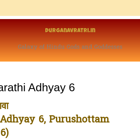
Durganavratri.in
Galaxy of Hindu Gods and Goddesses
rathi Adhyay 6
ावा
Adhyay 6, Purushottam
6
)