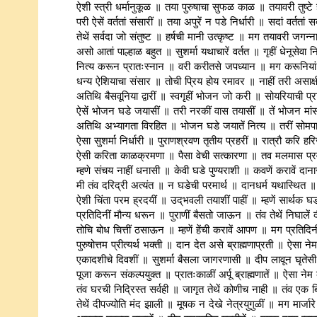
ऐशी स्त्री धर्मानुकूळ ॥ तया पुरुषाचा सुफळ काळ ॥ तयावरी तुष्
परी ऐसें वर्ततां संसारीं ॥ तया अपुरें न पडे निर्धारी ॥ सदां वर्त
तेथें सर्वदा जो संतुष्ट ॥ हर्षची मानी उत्कृष्ट ॥ मग तयावरी जगन
असो आतां पाल्हाळ बहुत ॥ सुशर्मा यथाचारें वर्तत ॥ गृहीं धेनूस
नित्य करून प्रातःस्नान ॥ वरी करीतसे जपध्यान ॥ मग करूनि
धन्य ऐशियाचा संसार ॥ तोची प्रिय होय रमावर ॥ नाहीं तरी असाक्
अतिथि बैसवूनिया द्वारीं ॥ स्वगृहीं भोजन जो करी ॥ सोयरियाची प्
ऐसें भोजन घडे जयासीं ॥ तरी नरकीं वास तयासीं ॥ तें भोजन मा
अतिथि अभ्यागता विरहित ॥ भोजन घडे जयातें नित्य ॥ तरीं सोमपाना
ऐसा सुशर्मा निर्धारी ॥ पुराणश्रवण तृतीय प्रहरीं ॥ रात्रौ करि ह
ऐसी करिता काळक्रमणा ॥ पैसा वेची सत्कारणा ॥ तव मलमास प्र
म्हणे संचय नाहीं धनासी ॥ केवी घडे पुण्यराशी ॥ कवणें करावें दा
मी तंव दरिद्री अत्यंत ॥ न घडेची परमार्थ ॥ दानधर्म यथास्थित
ऐशी चिंता परम ह्रदयीं ॥ उद्‌भवली तयाशीं पाहीं ॥ म्हणें सार्थक घ
प्रतिदिनीं मौन्य धरून ॥ पुराणीं बैसतो जाऊन ॥ तंव तेथें निघाले
तोचि बोध चित्तीं ठसाऊन ॥ म्हणें हेंची करावें आपण ॥ मग प्रतिदि
पुरुषोत्तम प्रीत्यर्थ भक्ती ॥ दान देत असे ब्राह्मणाप्रती ॥ ऐसा न
एकादशीचे दिवशीं ॥ सुशर्मा बैसला जागरणासी ॥ दीप लावून घृतेस
पूजा करून संकल्पयुक्त ॥ प्रातःकाळीं अर्पू ब्राह्मणातें ॥ ऐसा 
तंव घरची निद्रिस्त सर्वही ॥ जागृत तेथें कोणीच नाही ॥ तंव एक 
तेथें दीपज्योति मंद झाली ॥ मूषक न देखे नेत्रयुगुळीं ॥ मग मार्जा