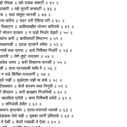
टे हो गोपाळ ॥ पावे दयाळ संकटीं ॥ ४५ ॥
तां सदाचारी ॥ पाहे मुरारी कसवटी ॥ ४६ ॥
्नाथ ॥ सदां संतुष्ट मानसीं ॥ ४७ ॥
ेवा नित्य करित ॥ उदर भरी ऐसिया परी ॥ ४८ ॥
यां भिक्षाटण ॥ अतीतासहीत भोजन करितसे ॥ ४९ ॥
षी भोजन प्रकार ॥ न घडो निर्धार देहातें ॥ ५० ॥
रार्थना करी ॥ बरवियापरीं मिष्टान्न ॥ ५१ ॥
ंसभक्षणासी ॥ उदक प्राशनें रुधिर ॥ ५२ ॥
चें फळ प्राप्त ॥ असे निश्चित निर्धारें ॥ ५३ ॥
रिजागरि ॥ तेणें तुष्टे नारायण ॥ ५४ ॥
वर्तता जाणा ॥ करी विचारणा मानसीं ॥ ५५ ॥
नासी ॥ व्रत प्रभावासी याचि पै ॥ ५६ ॥
 ॥ न घडे किंचित मजलागीं ॥ ५७ ॥
डलें नाहीं ॥ मूर्खदशा पाही या वाचे ॥ ५८ ॥
ं दीपाख्यान ॥ केलें श्रवण यथा निगुती ॥ ५९ ॥
नीं दीपदान ॥ करी ब्राह्मण निजनिष्ठें ॥ ६० ॥
ेम चालवितां प्रीती ॥ काय निश्चिती वर्तलें ॥ ६१ ॥
ी ॥ संनिधेसी ठेवीत ॥ ६२ ॥
नेम करून ह्रदयांत ॥ प्रातःस्नानाते जातसे ॥ ६३ ॥
बिडाळक तेथें पाही ॥ मूषका लागीं डंसितसे ॥ ६४ ॥
रे ते वेळीं ॥ केली नव्हाळी ते ऐका ॥ ६५ ॥