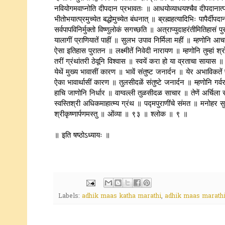
नवियोगमवाप्नोति दीपदान प्रभावतः ॥ आधयोव्याधयश्चैव दीपदानात
भीतोभयात्प्रमुच्येत बद्धोमुच्येत बंधनात् ॥ ब्रह्महत्यादिभिः पापैर्द
सर्वपापविनिर्मुक्तो विष्णुलोकं सगच्छति ॥ अत्राप्युदाहरंतीमितिहासं 
यालागीं प्राणियातें पाहीं ॥ सुलभ उपाव निर्मिला महीं ॥ म्हणोनि आच
ऐसा इतिहास पुरातन ॥ लक्ष्मीतें निवेदी नारायण ॥ म्हणोनि तुम्हां
तरीं ग्रंथांतरी ठेवूनि विश्वास ॥ स्वयें करा हो या व्रताचा सायास 
येथें मुख्य भावासीं कारण ॥ भावें संतुष्ट जनार्दन ॥ येर अभाविकत
ऐका भावार्थासीं कारण ॥ तुलसीदळें संतुष्टे जनार्दन ॥ म्हणोनि गर
हाचि जाणोनि निर्धार ॥ वाग्वल्ली तुळसीदळ साचार ॥ तेणें अर्चिल
स्वस्तिश्री अधिकमाहात्म्य ग्रंथ ॥ पद्मपुराणींचे संमत ॥ मनोहर
श्रीकृष्णार्पणमस्तु ॥ ओंव्या ॥ ९३ ॥ श्लोक ॥ ९ ॥
॥ इति षष्ठोऽध्यायः ॥
Labels:
adhik maas katha marathi
,
adhik maas marathi