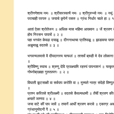
श्रीगणेशाय नमः ॥ श्रीसरस्वत्यै नमः ॥ श्रीगुरुभ्यो नमः ॥ नमूं 
पराचाही परपरु ॥ जयाचे कृपेनें पसरु ॥ ग्रंथ निर्धार चाले हा ॥ 
आतां ऐका श्रोतेजन ॥ अधिक मास महिमा आख्यान ॥ जें श्रवण के
होय निरसन पापाचें ॥ २ ॥
पहा भगवंत केवढा दयाळू ॥ दीननाथाचा प्रतिपाळू ॥ झाडावया पाप
अळुमाळू वदतसे ॥ ३ ॥
भगवन्मलमासे वै दीपदानस्य यत्फलं ॥ तत्सर्वं ब्रूही मे देव लोकान
॥
श्रीविष्णु रुवाच ॥ श्रुणु देवि प्रवक्ष्यामि रहस्यं पापनाशनं ॥ यत्कृत्व
गोघ्नोब्रह्महा गुरुतल्पगः ॥ २ ॥
विघाती कूटसाक्षी वा सर्वपाप करोति वा ॥ मुच्यते नात्र संदेहो विष्
॥
प्रश्न करितसे श्रीलक्ष्मी ॥ वदतसे कैवल्यधामी ॥ तेंचीं श्रवण कीजे
क्षयातें जाणपा ॥ ४ ॥
जया वाटे कीं पाप जावें ॥ तयानें आधीं श्रवण करावे ॥ एकाग्र अव
ग्रंथानुमोदनी पै ॥ ५ ॥