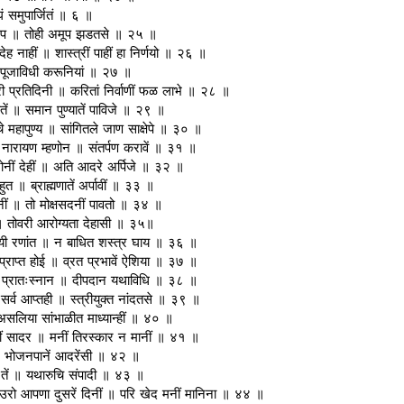
घं समुपार्जितं ॥ ६ ॥
 लेप ॥ तोही अमूप झडतसे ॥ २५ ॥
देह नाहीं ॥ शास्त्रीं पाहीं हा निर्णयो ॥ २६ ॥
॥ पूजाविधी करूनियां ॥ २७ ॥
 प्रतिदिनी ॥ करितां निर्वाणीं फळ लाभे ॥ २८ ॥
तें ॥ समान पुण्यातें पाविजे ॥ २९ ॥
े महापुण्य ॥ सांगितले जाण साक्षेपे ॥ ३० ॥
ी नारायण म्हणोन ॥ संतर्पण करावें ॥ ३१ ॥
रोनीं देहीं ॥ अति आदरे अर्पिजे ॥ ३२ ॥
ुत ॥ ब्राह्मणातें अर्पावीं ॥ ३३ ॥
दिनीं ॥ तो मोक्षसदनीं पावतो ॥ ३४ ॥
ी ॥ तोवरी आरोग्यता देहासी ॥ ३५॥
ो विजयी रणांत ॥ न बाधित शस्त्र घाय ॥ ३६ ॥
क प्राप्त होई ॥ व्रत प्रभावें ऐशिया ॥ ३७ ॥
ीं प्रातःस्नान ॥ दीपदान यथाविधि ॥ ३८ ॥
्र सर्व आप्तही ॥ स्त्रीयुक्‍त नांदतसे ॥ ३९ ॥
॥ असलिया सांभाळीत माध्यान्हीं ॥ ४० ॥
सीं सादर ॥ मनीं तिरस्कार न मानीं ॥ ४१ ॥
॥ भोजनपानें आदरेंसी ॥ ४२ ॥
ेल तें ॥ यथारुचि संपादी ॥ ४३ ॥
 उरो आपणा दुसरें दिनीं ॥ परि खेद मनीं मानिना ॥ ४४ ॥