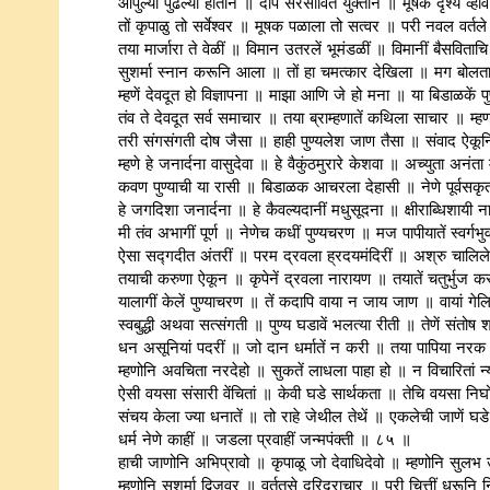
आपुल्या पुढल्या हातानें ॥ दीप सरसावित युक्तीनें ॥ मूषक दृश्य व्ह
तों कृपाळु तो सर्वेश्वर ॥ मूषक पळाला तो सत्वर ॥ परी नवल वर
तया मार्जारा ते वेळीं ॥ विमान उतरलें भूमंडळीं ॥ विमानीं बैसविता
सुशर्मा स्नान करूनि आला ॥ तों हा चमत्कार देखिला ॥ मग बोलता 
म्हणें देवदूत हो विज्ञापना ॥ माझा आणि जे हो मना ॥ या बिडाळकें प
तंव ते देवदूत सर्व समाचार ॥ तया ब्राम्हणातें कथिला साचार ॥ 
तरी संगसंगती दोष जैसा ॥ हाही पुण्यलेश जाण तैसा ॥ संवाद ऐकूनिया
म्हणे हे जनार्दना वासुदेवा ॥ हे वैकुंठमुरारे केशवा ॥ अच्युता अन
कवण पुण्याची या रासी ॥ बिडाळक आचरला देहासी ॥ नेणे पूर्वसकृता
हे जगदिशा जनार्दना ॥ हे कैवल्यदानीं मधुसूदना ॥ क्षीराब्धिशा
मी तंव अभागीं पूर्ण ॥ नेणेच कधीं पुण्यचरण ॥ मज पापीयातें स्वर्ग
ऐसा सद्गदीत अंतरीं ॥ परम द्रवला ह्रदयमंदिरीं ॥ अश्रु चालिले 
तयाची करुणा ऐकून ॥ कृपेनें द्रवला नारायण ॥ तयातें चतुर्भुज 
यालागीं केलें पुण्याचरण ॥ तें कदापि वाया न जाय जाण ॥ वायां गेल
स्वबुद्धी अथवा सत्संगती ॥ पुण्य घडावें भलत्या रीती ॥ तेणें स
धन असूनियां पदरीं ॥ जो दान धर्मातें न करी ॥ तया पापिया नर
म्हणोनि अवचिता नरदेहो ॥ सुकतें लाधला पाहा हो ॥ न विचारितां न
ऐसी वयसा संसारी वेंचितां ॥ केवी घडे सार्थकता ॥ तेचि वयसा नि
संचय केला ज्या धनातें ॥ तो राहे जेथील तेथें ॥ एकलेची जाणें घड
धर्म नेणे काहीं ॥ जडला प्रवाहीं जन्मपंक्‍ती ॥ ८५ ॥
हाची जाणोनि अभिप्रावो ॥ कृपाळू जो देवाधिदेवो ॥ म्हणोनि सुलभ 
म्हणोनि सुशर्मा द्विजवर ॥ वर्ततसे दरिद्राचार ॥ परी चित्तीं धरूनि न