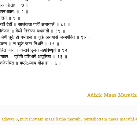
्प्रणाशिताः ॥ ७ ॥
ीपदानप्रभावतः ॥ ८ ॥
पुरातनं ॥ ९ ॥
रावें देहीं ॥ सार्थकता पाहीं अनायासें ॥ ८८ ॥
 श्रोतेजन ॥ केलें निरोपण यथामतीं ॥ ८९ ॥
॥ जेणें चुके हो गर्भवास ॥ चुके अनयासें जन्मपंक्ति ॥ ९० ॥
ें पतन ॥ न चुके जाण निर्धारें ॥ ९१ ॥
्वरहित जाण ॥ करावें पूजन महाविष्णूचें ॥ ९२ ॥
ा रमावर ॥ प्रीति पडिभारें आपुलिया ॥ ९३ ॥
 सुतविरचित ॥ षष्ठोऽध्याय गोड हा ॥ ६ ॥
Adhik Maas Marathi
 adhyay 6
,
purushottam maas katha marathi
,
purushottam maas marathi 