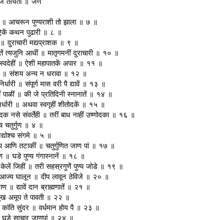
े तत्वता ॥ जेणें
तासी ॥ आचरून पुण्यराशी तो झाला ॥ ७ ॥
 ऐकें कथन पुढारी ॥ ८ ॥
ारी ॥ दुराचारी मद्यप्राशक ॥ ९ ॥
तें त्यजुनि आधीं ॥ मातृगमनीं दुराचारी ॥ १० ॥
 जो स्वदेहीं ॥ ऐशी महापातकें अपार ॥ ११ ॥
षसदन ॥ संशय अन्य न धरावा ॥ १२ ॥
री ॥ संपूर्ण मास वरी पै द्यावें ॥ १३ ॥
 पाळीं ॥ की जे प्रतिदिनी स्नानातें ॥ १४ ॥
िर्धारी ॥ अथवा स्वगृहीं शीतोदकें ॥ १५ ॥
ोदक नसे संवर्तेही ॥ तरीं बाध नाहीं उष्णोदका ॥ १६ ॥
श्च चतुर्गुण ॥ ४ ॥
ानद्योश्च संगमे ॥ ५ ॥
कूप आणि तटाकीं ॥ चतुर्गुणित जाण पां ॥ १७ ॥
 ॥ घडे पुण्य गंगास्नानें ॥ १८ ॥
न केलें जिहीं ॥ तरी सहस्रगुणें पुण्य जोडे ॥ १९ ॥
्रीं आज्य घालून ॥ दीप लावून ठेविजे ॥ २० ॥
 ॥ द्यावें दान ब्राह्मणातें ॥ २१ ॥
 सुख अमूप ते पावती ॥ २२ ॥
 कांति सुंदर ॥ वर्धमान होय पै ॥ २३ ॥
॥ न घडे साचार जाणपां ॥ २४ ॥