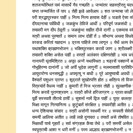
शतजन्मोत्थितं पामं मासार्धे नैव गच्छति ॥ जन्मांतर सहस्त्रैस्तु यद
सप्त जन्मार्जित जें पाप ॥ तेही झडे आपोआप ॥ शत जन्माचा जो
परी श्रद्धापुरस्कर पाहीं ॥ नित्य नित्य हव्यास देहीं ॥ घडतो ऐसा सं
दीपदानाचा पर्वविधी ॥ जळकुंभ ठेविजे आधीं ॥ परिपूर्ण जळसंधी 
तयावरी मग दीप ठेवूनी ॥ जळकुंभा सहीत दीजे दानीं ॥ एकमास वरी
स्त्री अथवा पुरुषातें ॥ समान लाभ दोहीं तें ॥ सौभाग्य अथवा विधवे
वरकड करितां यज्ञदान ॥ द्रव्य पाहिजे तया लागून ॥ येथें अल्प वेच
यथाशक्ति ब्राह्मणभोजन ॥ भक्तिपुरस्कर करावें जाण ॥ श्रीलक्ष्म
तयावरी शक्ति असेल पाहीं ॥ वस्त्रें अलंकार दक्षिणातेही ॥ भाव ध
नानापरी घृतमिश्रित ॥ अपूप अन्नें यथास्थित ॥ षड्रसें पक्वान्नें बह
गोभूहिरण्य दानांनीं ॥ जो अर्पी भूदेवा लागुनीं ॥ मलमासाशी प्रति
आयुरारोग्य धनसमृद्धी ॥ अपमृत्यु न बाधी ॥ पुरे आयुष्याची अवध
वैश्यातें पशुधन प्राप्त ॥ शूद्राते सुखोत्पत्ति होत ॥ क्षत्रिय त
स्त्रियांतें वैधव्य नाहीं ॥ कुमारी तें निज भ्रतार तोही ॥ सुलक्षणी
नित्य करावें पुराणश्रवण ॥ रात्रौ कीजे हरिजाग्रण ॥ प्रातःकाळ
पूर्वी सरस्वती तीराचे ठायीं ॥ सुशर्मा नामें द्विज पाहीं ॥ पुत्र कलत
भिक्षा मागून नित्यानित्य ॥ कुटुंबातें संरक्षित ॥ तयावरीही अतीत 
धन्य ऐशियाचा संसार ॥ स्त्री असोनी स्वधर्मी नर ॥ रूपवती सेवे
समयीं आलिया अतीत ॥ लाहें लाहे दुणावत ॥ तयातें असे तोषवित 
भिक्षार्थी याचे गृहातें ॥ सर्व संग्रहक कैचा तेथे ॥ परी समयीं अस
स्वपुत्राची आशा न धरी मनीं ॥ परम आल्हाद ब्राह्मणभोजनीं ॥ न