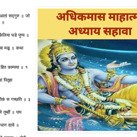
आतां सद्‍गुरु ॥ जो
१ ॥
लिया घडे पुण्य ॥
ाचा मळू ॥ कथा
ा हित काम्यया ॥ १
ां पितृहा
णुलोकं स गच्छति ॥ ३
 तुम्हीं ॥ पाप
धान द्यावे ॥