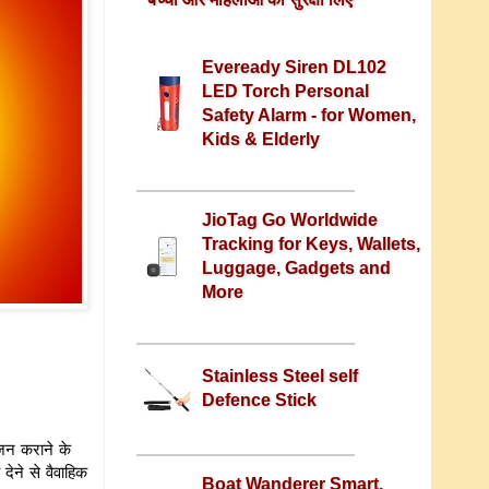
Eveready Siren DL102
LED Torch Personal
Safety Alarm - for Women,
Kids & Elderly
JioTag Go Worldwide
Tracking for Keys, Wallets,
Luggage, Gadgets and
More
Stainless Steel self
Defence Stick
जन कराने के
देने से वैवाहिक
Boat Wanderer Smart,