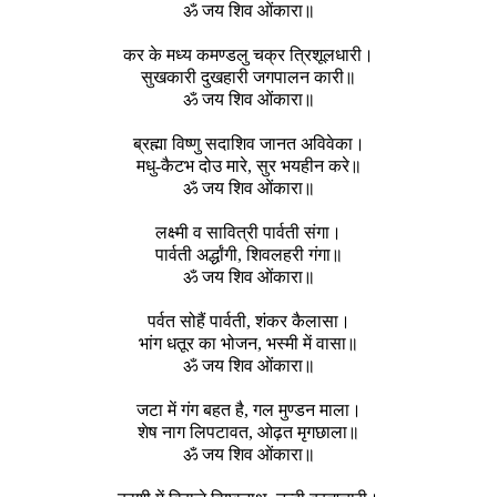
ॐ जय शिव ओंकारा॥
कर के मध्य कमण्डलु चक्र त्रिशूलधारी।
सुखकारी दुखहारी जगपालन कारी॥
ॐ जय शिव ओंकारा॥
ब्रह्मा विष्णु सदाशिव जानत अविवेका।
मधु-कैटभ दो‌उ मारे, सुर भयहीन करे॥
ॐ जय शिव ओंकारा॥
लक्ष्मी व सावित्री पार्वती संगा।
पार्वती अर्द्धांगी, शिवलहरी गंगा॥
ॐ जय शिव ओंकारा॥
पर्वत सोहैं पार्वती, शंकर कैलासा।
भांग धतूर का भोजन, भस्मी में वासा॥
ॐ जय शिव ओंकारा॥
जटा में गंग बहत है, गल मुण्डन माला।
शेष नाग लिपटावत, ओढ़त मृगछाला॥
ॐ जय शिव ओंकारा॥