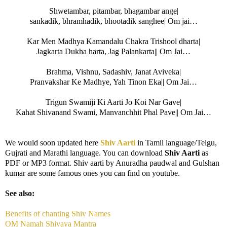
Shwetambar, pitambar, bhagambar ange|
sankadik, bhramhadik, bhootadik sanghee| Om jai…
Kar Men Madhya Kamandalu Chakra Trishool dharta|
Jagkarta Dukha harta, Jag Palankarta|| Om Jai…
Brahma, Vishnu, Sadashiv, Janat Aviveka|
Pranvakshar Ke Madhye, Yah Tinon Eka|| Om Jai…
Trigun Swamiji Ki Aarti Jo Koi Nar Gave|
Kahat Shivanand Swami, Manvanchhit Phal Pave|| Om Jai…
We would soon updated here
Shiv Aarti
in Tamil language/Telgu,
Gujrati and Marathi language. You can download
Shiv Aarti
as
PDF or MP3 format. Shiv aarti by Anuradha paudwal and Gulshan
kumar are some famous ones you can find on youtube.
See also:
Benefits of chanting Shiv Names
OM Namah Shivaya Mantra