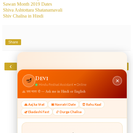
Sawan Month 2019 Dates
Shiva Ashtottara Shatanamavali
Shiv Chalisa in Hindi
Share
‹
›
Home
View web version