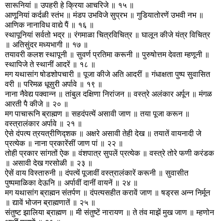
सारूनियां ॥ उपहरी हे क्रिया आचरिजे ॥ १५ ॥
आणूनियां कर्दळी स्तंभ ॥ मंडप उभविजे सुप्रभ ॥ गुडियातोरणें उभवी नभ ॥
आणिक नानाविध वाद्ये पैं ॥ १६ ॥
स्थापूनियां सर्वतो भद्र ॥ रंगमाळा चित्रविचित्र ॥ घालून कीजे यंत्र विचित्र
॥ अतिसुंदर मध्यभागी ॥ १७ ॥
तयावरी कलश स्थापूनी ॥ सुवर्ण प्रतिमा करूनी ॥ पुरुषोत्तम देवता म्हणूनी ॥
स्थापिजे ते स्थानीं आदरें ॥ १८ ॥
मग यथासांग षोडशोपचारी ॥ पूजा कीजे अति आदरीं ॥ गंधाक्षता पुष्प सुवासित
वरी ॥ परिमळ धूसुरी अर्पावे ॥ १९ ॥
नाना नैवेद्य पक्वान्न ॥ तांबुल दक्षिणा निरांजन ॥ वस्त्रे अलंकार अर्पून ॥ मंगळ
आरती पै कीजे ॥ २० ॥
मग पाचारूनि ब्राह्मण ॥ सहदंपत्यें असावी जाण ॥ तया पूजा करून ॥
वस्त्रालंकार अर्पावे ॥ २१ ॥
ऐसे दंपत्य त्रयत्रीणिद्शक ॥ अक्षरे असावी तेही देख ॥ तयातें वायनादी जे
प्रत्येक ॥ नाना प्रकारेंसीं जाण पां ॥ २२ ॥
तोही प्रकार सांगतों ऐक ॥ वंशपात्र सुपलें प्रत्येक ॥ वस्त्रे तोरे फणी करंडक
॥ असावी देख गरसोळी ॥ २३ ॥
ऐसें वाय विस्तारुनी ॥ दंपत्यें पूजावीं वस्त्रालंकारें करूनी ॥ सुवासीत
पुष्पमाळिका देऊनि ॥ अर्पावीं दानीं वायनें ॥ २४ ॥
मग यथासांग ब्राह्मन संतर्पण ॥ दंपत्यसहीत करावें जाण ॥ षड्रस अन्न निर्मून
॥ द्यावें भोजन ब्राह्मणातें ॥ २५ ॥
संतुष्ट झालिया ब्राह्मण ॥ मी संतुष्टें नारायण ॥ ते तंव माझें मुख जाण ॥ म्हणोन