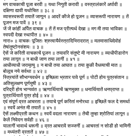
मग वाचकाची पूजा बरवी ॥ यथा निगुती करावी ॥ वस्त्रालंकारें अर्पावी ॥
दक्षिणा द्यावी यथोचित ॥ ३८ ॥
व्यासस्वरूपी तयातें जाणून ॥ आदरें कीजे हो पूजन ॥ व्यासरूपी नारायण ॥ तें
पूजन मज पावें ॥ ३९ ॥
जें जें कांहीं अर्पित वाचक ॥ तें तें मज प्रीत्यर्थ देखा ॥ मग मी तया भाविका ॥
स्वपदी देखा स्थापीत ॥ ४० ॥
नारा० ॥ वाचकः पूजितः श्रुत्वायैर्वस्त्रादिभिरादरात् ॥ मलमासाधिदेवोहं
तेषांतुष्टोनसंशयः ॥ ३ ॥
ऐसें जे करिती वाचकाचें पूजन ॥ तयावरि संतुष्टे मी नारायण ॥ व्याधीपीडारोग
तया लागून ॥ न बाधी जाण तया लागीं ॥ ४१ ॥
आधीव्याधी जरामृत्यु ॥ न बाधी तया आघात ॥ तया कुळी वैधव्याची मात ॥
बोलूच नये सर्वथा ॥ ४२ ॥
स्त्रियांतें सौभाग्यवर्धन ॥ इच्छिला भ्रतार पावे पूर्ण ॥ पोटी होय पुत्रसंतान ॥
अतिसुलक्षण पूर्णयुषी ॥ ४३ ॥
दरिद्री होय भाग्यवंत ॥ ऋणार्थियाचें ऋणमुक्त ॥ धनार्थियातें धनप्राप्त ॥
पुत्रार्थियातें पुत्र होई ॥ ४४ ॥
एवं संपूर्ण व्रत आचरता ॥ तयाचे पूर्ण करितां मनोरथा ॥ इच्छिलें फल दे समर्था
॥ स्वयें अनंत मी तयातें ॥ ४५ ॥
ऐसें लक्ष्मीप्रती कथन ॥ स्वयें वदला नारायण ॥ तेंची तुम्हा श्रोतियां लागून ॥
केलें निवेदन सर्वही ॥ ४६ ॥
यालागीं भावार्थ धरूनी ॥ व्रत आचरावें सज्जनीं ॥ आचरतां न सोडी हो भामिनी
॥ मध्यंतरी व्रतातें ॥ ४७ ॥