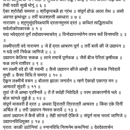
तेची पदवी सुखें भोगूं ॥ ६ ॥
ऐका श्रोतेहो समस्त ॥ श्रीकृपाबळें हा ग्रंथ ॥ संपूर्ण होऊं आला तेथ ॥ असो
अवगत इत्थंभूत ॥ तरीं फलश्रुती अवधारा ॥ ७ ॥
नारायण ॥ श्रृणुसुंदरिवक्ष्यामि व्रतानमुत्तमं व्रतं ॥ कथितं त्वद्धितार्थाय
सर्वलोकोपकारकं ॥ १ ॥
यदा भवेद्‌व्रतं पूर्णं तदोद्यपनमाचरेत् ॥ विनोद्यापनयोगेन तस्य सर्वं विनश्यति ॥ २
॥
लक्ष्मीप्रती वदे नारायण ॥ जे हें व्रत आचरण पूर्ण ॥ तरीं बरवें की जे उद्यापन ॥
न घडे तरी निर्फळ जाणिजे ॥ ८ ॥
उद्यापन केलिया सकळ ॥ लाभे तयाचें पूर्णफळ ॥ जैसें बीज पेरितां कृषीवळ ॥
फळ लाभे राशीवर ॥ ९ ॥
मग लक्ष्मी वदे हो जी स्वामी ॥ कैसे उद्यापन कीजे आम्ही ॥ ते सकळ निवेदावें
तुम्ही ॥ कैसा विधि ते समग्र ॥ १० ॥
ऐकून लक्ष्मीचें वचन ॥ बोलता झाला जनार्दन ॥ म्हणे ऐकाहो एकाग्र मन ॥
अत्यादरें सुंदरी ॥ ११ ॥
तुवां जें जें आम्हा प्रश्‍निलें ॥ तें तें सर्वही निवेदिलें ॥ परम उपकारणीये भले ॥
बोल चांगले तुझे हे ॥ १२ ॥
संपूर्ण मासवरी हें व्रत ॥ अथवा द्विरात्री त्रिरात्री आचरत ॥ किंवा एके दिनीं
अर्चिल तें ॥ तरी उद्यापन नेमस्त करावें ॥ १३ ॥
आतां उद्यापन तें कैसें कीजे ॥ तेही सांगतों ऐकिजे ॥ संपूर्ण मास भरतां जाणिजे ॥
उद्यापनविधियुक्त ॥ १४ ॥
प्रातः काळी उठोनियां ॥ स्नानविधि नित्यनेम करूनियां ॥ देवदेवतार्चन