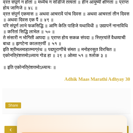
व्रत संपूर्ण न होतां ॥ मध्येंच न सोडीजे तत्वतां ॥ हीन आयुष्यीं क्षीणता ॥ प्राप्त
होय जाणिजे ॥ ४८ ॥
व्रत संपुर्ण एकमास ॥ अथवा आचरावें पांच दिवस ॥ अथवा आचरतां तीन दिवस
॥ अथवा दिवस एक पैं ॥ ४९ ॥
परि संपूर्ण लाभे फळसिद्धि ॥ आणि केलि पाहिजे यथाविधी ॥ उद्यापनें नानाविधि
॥ करितां सिद्धि लाभेल ॥ ५० ॥
ते संसारी न भोगिती आपदा ॥ प्राप्त होय सकळ संपदा ॥ स्त्रियांतें वैधव्याची
बाधा ॥ झगटेना कालत्रयीं ॥ ५१ ॥
इति श्रीमलमाहात्म्यग्रंथ ॥ पद्यपुराणींचे संमत ॥ मनोहरसुत विरचित ॥
एकोनत्रिंशत्तमोऽध्याय गोड हा ॥ २९ ॥ ओव्या ५१ ॥ श्लोक ३ ॥
॥ इति एकोनत्रिंशत्तमोऽध्यायः ॥
Adhik Maas Marathi Adhyay 30
Share
‹
›
Home