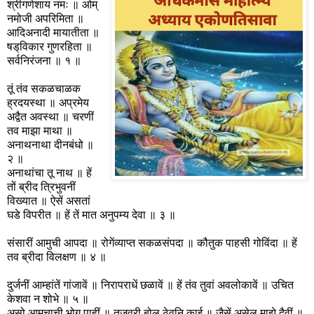
श्रीगणेशाय नमः ॥ ओम्
नमोजी अपरिमिता ॥
आदिअनादी मायातीता ॥
षड्‌विकार गुणरहिता ॥
सर्वनिरंजना ॥ १ ॥
तूं तंव सकळचाळक
ह्रदयस्था ॥ अप्रमेय
अद्वैत अवस्था ॥ चरणीं
तव माझा माथा ॥
अनाथनाथा दीनबंधो ॥
२ ॥
अनाथांचा तू नाथ ॥ हें
तों ब्रीद त्रिभुवनीं
विख्यात ॥ ऐसें असतां
घडे विपरीत ॥ हें तें मात अनुपम्य देवा ॥ ३ ॥
संसारीं आमुची आपदा ॥ रोगेंव्याप्त सकळसंपदा ॥ कौतुक पाहसी गोविंदा ॥ हें
तव ब्रीदा विलक्षण ॥ ४ ॥
दुर्जनीं आम्हांतें गांजावें ॥ निरापराधें छळावें ॥ हें तंव तुवां अवलोकावें ॥ उचित
केशवा न शोभे ॥ ५ ॥
असो आमुचाची भोग पाहीं ॥ तुजवरी बोल ठेवूनि काई ॥ जैसें असेल माझे दैवीं ॥