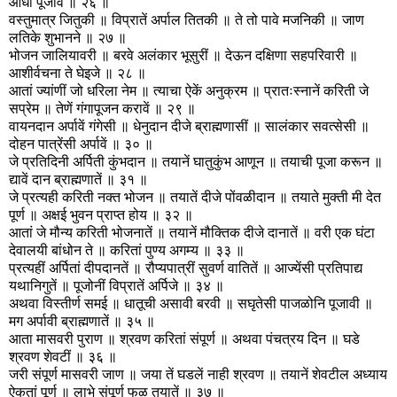
आधीं पूजावें ॥ २६ ॥
वस्तुमात्र जितुकी ॥ विप्रातें अर्पाल तितकी ॥ ते तो पावे मजनिकी ॥ जाण
लतिके शुभानने ॥ २७ ॥
भोजन जालियावरी ॥ बरवे अलंकार भूसुरीं ॥ देऊन दक्षिणा सहपरिवारी ॥
आशीर्वचना ते घेइजे ॥ २८ ॥
आतां ज्यांणीं जो धरिला नेम ॥ त्याचा ऐकें अनुक्रम ॥ प्रातःस्नानें करिती जे
सप्रेम ॥ तेणें गंगापूजन करावें ॥ २९ ॥
वायनदान अर्पावें गंगेसी ॥ धेनुदान दीजे ब्राह्मणासीं ॥ सालंकार सवत्सेसी ॥
दोहन पात्रेंसी अर्पावें ॥ ३० ॥
जे प्रतिदिनी अर्पिती कुंभदान ॥ तयानें घातुकुंभ आणून ॥ तयाची पूजा करून ॥
द्यावें दान ब्राह्मणातें ॥ ३१ ॥
जे प्रत्यही करिती नक्त भोजन ॥ तयातें दीजे पोंवळीदान ॥ तयाते मुक्ती मी देत
पूर्ण ॥ अक्षई भुवन प्राप्त होय ॥ ३२ ॥
आतां जे मौन्य करिती भोजनातें ॥ तयानें मौक्तिक दीजे दानातें ॥ वरी एक घंटा
देवालयी बांधोन ते ॥ करितां पुण्य अगम्य ॥ ३३ ॥
प्रत्यहीं अर्पितां दीपदानतें ॥ रौप्यपात्रीं सुवर्ण वातितें ॥ आज्येंसी प्रतिपाद्य
यथानिगुतें ॥ पूजोनीं विप्रातें अर्पिजे ॥ ३४ ॥
अथवा विस्तीर्ण समई ॥ धातूची असावी बरवी ॥ सघृतेसी पाजळोनि पूजावी ॥
मग अर्पावी ब्राह्मणातें ॥ ३५ ॥
आता मासवरी पुराण ॥ श्रवण करितां संपूर्ण ॥ अथवा पंचत्रय दिन ॥ घडे
श्रवण शेवटीं ॥ ३६ ॥
जरी संपूर्ण मासवरी जाण ॥ जया तें घडलें नाही श्रवण ॥ तयानें शेवटील अध्याय
ऐकतां पूर्ण ॥ लाभे संपूर्ण फळ तयातें ॥ ३७ ॥