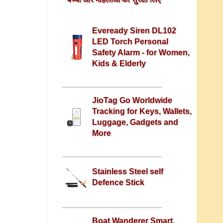
Eveready Siren DL102
LED Torch Personal
Safety Alarm - for Women,
Kids & Elderly
JioTag Go Worldwide
Tracking for Keys, Wallets,
Luggage, Gadgets and
More
Stainless Steel self
Defence Stick
Boat Wanderer Smart,