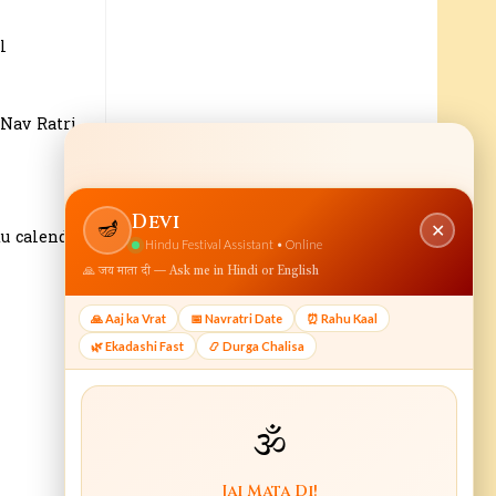
l
 Nav Ratri
u calendar.