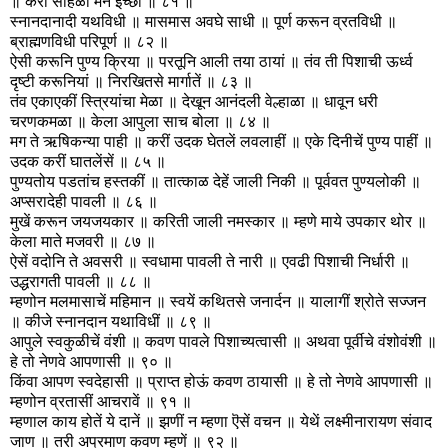
॥ करी सोहळा मन इच्छा ॥ ८१ ॥
स्नानदानादी यथविधी ॥ मासमास अवघे साधी ॥ पूर्ण करून व्रतविधी ॥
ब्राह्मणविधी परिपूर्ण ॥ ८२ ॥
ऐसी करूनि पुण्य क्रिया ॥ परतूनि आली तया ठायां ॥ तंव ती पिशाची ऊर्ध्व
दृष्टी करूनियां ॥ निरखितसे मार्गातें ॥ ८३ ॥
तंव एकाएकीं स्त्रियांचा मेळा ॥ देखून आनंदली वेल्हाळा ॥ धावून धरी
चरणकमळा ॥ केला आपुला साच बोला ॥ ८४ ॥
मग ते ऋषिकन्या पाही ॥ करीं उदक घेतलें लवलाहीं ॥ एके दिनीचें पुण्य पाहीं ॥
उदक करीं घातलेंसें ॥ ८५ ॥
पुण्यतोय पडतांच हस्तकीं ॥ तात्काळ देहें जाली निकी ॥ पूर्ववत पुण्यलोकी ॥
अप्सरादेही पावली ॥ ८६ ॥
मुखें करून जयजयकार ॥ करिती जाली नमस्कार ॥ म्हणे माये उपकार थोर ॥
केला माते मजवरी ॥ ८७ ॥
ऐसें वदोनि ते अवसरी ॥ स्वधामा पावली ते नारी ॥ एवढी पिशाची निर्धारी ॥
उद्धरागती पावली ॥ ८८ ॥
म्हणोन मलमासाचें महिमान ॥ स्वयें कथितसे जनार्दन ॥ यालागीं श्रोते सज्जन
॥ कीजे स्नानदान यथाविधीं ॥ ८९ ॥
आपुले स्वकुळीचें वंशी ॥ कवण पावले पिशाच्यत्वासी ॥ अथवा पूर्वीचे वंशोवंशी ॥
हे तो नेणवे आपणासी ॥ ९० ॥
किंवा आपण स्वदेहासी ॥ प्राप्त होऊं कवण ठायासी ॥ हे तो नेणवे आपणासी ॥
म्हणोन व्रतासीं आचरावें ॥ ९१ ॥
म्हणाल काय होतें ये दानें ॥ झणीं न म्हणा ऎसें वचन ॥ येथें लक्ष्मीनारायण संवाद
जाण ॥ तरी अप्रमाण कवण म्हणें ॥ ९२ ॥