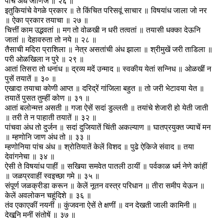
पांच अंध जाणिजे ॥ २६ ॥
इतुकियांचे वेगळे प्रकार ॥ ते किंचित परिसवूं साचार ॥ विषयांध जाला जो नर
॥ ऐका प्रकार तयाचा ॥ २७ ॥
चित्तीं काम उद्भवतां ॥ मग तो वोळखी न धरी तत्वतां ॥ तयासी धक्का देऊनि
जातां ॥ देहावरुता तो नये ॥ २८ ॥
तैसाची मदिरा प्राशिला ॥ नेत्र असतांची अंध झाला ॥ श्रीमुखें जरी ताडिला ॥
परी ओळखिला न पुरे ॥ २९ ॥
आतां तिसरा तो धनांध ॥ द्रव्य मदें उन्माद ॥ स्वकीय येतां सन्निध ॥ ओळखीं न
पुसें तयातें ॥ ३० ॥
एखादा तयाचा कोणी आप्त ॥ दरिद्रें गांजिला बहुत ॥ तो जरी भेटावया येत ॥
तयातें पुसत तुम्हीं कोण ॥ ३१ ॥
आतां बलोन्मत्त असती ॥ गजा ऐसें सदां डुल्लती ॥ तयांचे शेजारी हो येती जाती
॥ तरी ते न पाहाती तयातें ॥ ३२ ॥
पांचवा अंध तो दुर्जन ॥ सदां दुजियातें चिंती अकल्याण ॥ घातप्रयुक्त ज्याचें मन
॥ म्हणोनि जाण अंध तो ॥ ३३ ॥
म्हणोनिया पांच अंध ॥ श्रोतियातें केलें विशद ॥ पुढे ऐकिजे संवाद ॥ तया
देवांगनेचा ॥ ३४ ॥
ऐसी ते विषयांध पाहीं ॥ सखिया समवेत पातली ठायीं ॥ पर्वकाळ धर्म नेणे कांहीं
॥ जळप्रवाहीं स्वइच्छा गमे ॥ ३५ ॥
संपूर्ण जळक्रीडा करून ॥ केलें नूतन वस्त्र परिधान ॥ तीरा समीप येऊन ॥
केलें अवलोकन चहूंदिशे ॥ ३६ ॥
तंव एकाएकीं नयनीं ॥ कुंजवना ऐसें ते क्षणीं ॥ वन देखती जाली कामिनी ॥
देखूनि मनीं संतोषें ॥ ३७ ॥