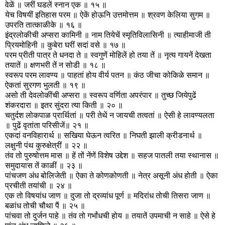
वेळें ॥ जरीं घडलें स्नान एक ॥ १५ ॥
येच विषयीं इतिहास परम ॥ ऐकें होऊनि उत्तमोत्तम ॥ श्रवण केलिया सुगम ॥
उपरति तात्काळीके ॥ १६ ॥
इंद्रलोकीची अप्सरा कामिनी ॥ नाम तियेचें स्मृतिविलासिनी ॥ त्याहीमाजी ती
प्रियमोहिनी ॥ कुबेरा घरीं सदां वसे ॥ १७ ॥
परम प्रीती पात्र ते धनदा ते ॥ स्वगुणें मोहिलें हो तया तें ॥ नृत्य गायनें देखता
तयातें ॥ क्षणभरी तें न सोडी ॥ १८ ॥
स्वरूप परम लावण्य ॥ पाहतां होय वीर्य पतन ॥ कंठ जीचा कोकिळे समान ॥
ऐकतां सुरगण भुलती ॥ १९ ॥
असो ती देवलोकींची अप्सरा ॥ स्वरूप वर्णिता अपरंपार ॥ तुच्छ जियेपुढें
शंकरदारा ॥ इतर सुंदरा त्या किती ॥ २० ॥
चतुर्दश लोकपाळ प्रार्थितां ॥ परी तेथें न जायची तत्वतां ॥ ऐसी हे लावण्यलता
॥ पुढें वृतांता परिसीजें॥ २१ ॥
एकदां वनविहारार्थ ॥ सखिया घेऊन त्वरित ॥ निघती झाली क्रीडनार्थ ॥
लक्षुनी पंथ कुरुक्षेत्रीं ॥ २२ ॥
तंव तो पुरुषोत्तम मास ॥ हें तों नेंणें विशेष उद्देश ॥ सहज पातली तया स्थानास ॥
समुदायास तें काळीं ॥ २३ ॥
पांचजण अंध बोलिजेती ॥ ऐका ते कोणकोणती ॥ नेत्र असूनी अंध होती ॥ ऐका
प्रचीती तयांची ॥ २४ ॥
एक तो विषयांध जाण ॥ दुजा तो द्रव्यांध पूर्ण ॥ मदिरांध तोची तिसरा जाण ॥
बळांध तोची चौथा पैं ॥ २५ ॥
पांचवा तो दुर्जन पाहे ॥ तंव तो गर्भांधची होय ॥ तयातें उपमाची न साहे ॥ ऐसे हे