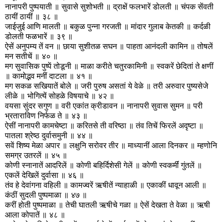
नानापरी पुष्पयाती ॥ सुवासे सुशोभती ॥ द्राक्षें फलभारें डोलती ॥ चंपक सेंवती
ठायीं ठायीं ॥ ३८ ॥
जाईजुई आणि मालती ॥ बकुळ पुन्ना गरजती ॥ मांदार गुलाब केतकी ॥ कर्दळी
डोलती फळभारें ॥ ३९ ॥
ऐसें अनुपम्य तें वन ॥ छाया सुशीतळ सघन ॥ पाहता आनंदली कामिन ॥ तोषलें
मन सतीचें ॥ ४० ॥
मग सुवासिक पुष्पें तोडूनी ॥ माळा करीते चतुरकामिनी ॥ स्वकरें छेदितां ते क्षणीं
॥ कामोद्भव मनीं दाटला ॥ ४१ ॥
मग सकळ सखियातें बोले ॥ जरी पुरुष असतां ये वेळे ॥ तरी अरुवार पुष्यसेजे
लीळे ॥ भोगित्यें सोहळे विषयाचे ॥ ४२ ॥
वयसा सुंदर सगुण ॥ वरी एकांत क्रीडावन ॥ नानापरी सुवास सुमन ॥ परी
भ्रताराविण निर्फळ ते ॥ ४३ ॥
ऐसीं नानापरी कामचेष्टा ॥ करितसे ती वरिष्ठा ॥ तंव तिचें फिरलें अदृष्टा ॥
पातला श्रेष्ठ दुर्वासमुनी ॥ ४४ ॥
सवें शिष्य मेळा अपार ॥ लक्षुनि सरोवर तीर ॥ माध्यानीं आला दिनकर ॥ म्हणोनि
समग्र उतरलें ॥ ४५ ॥
कोणी स्नानातें आदरिलें ॥ कोणी बहिर्दिशेसी गेलें ॥ कोणी स्वकर्मीं गुंतलें ॥
एकलें देखिलें दुर्वासा ॥ ४६ ॥
तंव हे देवांगना वहिली ॥ कामज्वरें ऋषीतें न्याहाळी ॥ एकाकीं धावून आली ॥
कंठीं सुदली पुष्पमाळा ॥ ४७ ॥
करीं होती पुष्पमाळा ॥ तेची घातली ऋषीचे गळा ॥ ऐसें देखता ते वेळा ॥ ऋषी
आला कोपातें ॥ ४८ ॥