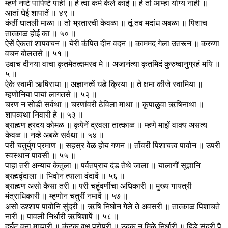
म्हणे नष्टे पापिष्टे पाही ॥ हें त्वा कर्म केलें काई ॥ हें तो आम्हां योग्य नाहीं ॥
आतां घेई शापातें ॥ ४९ ॥
कंठीं घातली माळा ॥ तो भ्रतारची केवळा ॥ तूं तव मदांध अबळा ॥ पिशाच
तात्काळ होई का ॥ ५० ॥
ऐसें ऐकतां शापवचन ॥ येरी कंपित दीन वदन ॥ काममद गेला उतरून ॥ करुणा
वचन बोलतसे ॥ ५१ ॥
उवाच दीनया वाचा कृतमेतत्क्षमस्व मे ॥ अजानंत्या कृतमिदं कुरुष्वानुग्रहं मयि ॥
५ ॥
ऐके स्वामी ऋषिराया ॥ अज्ञानत्वें घडे क्रिया ॥ ते क्षमा कीजे स्वामिया ॥
म्हणोनिया पायां लागतसे ॥ ५२ ॥
चरण न सोडी सर्वथा ॥ चरणांवरी ठेविला माथा ॥ कृपाळुवा ऋषिनाथा ॥
शापव्यथा निवारी हे ॥ ५३ ॥
ब्राह्मण ह्रदय कोमळ ॥ कृपेनें द्रवला तात्काळ ॥ म्हणे माझें वाक्य असत्य
केवळ ॥ नव्हे अबळे सर्वथा ॥ ५४ ॥
परी चतुर्युग प्रमाण ॥ सहस्र वेळ होय गणन ॥ तोंवरी पिशाचत्व पावोन ॥ उपरी
स्वस्थान पावसी ॥ ५५ ॥
पाहा तरी अन्याय केतुला ॥ पर्वतप्राय दंड तेथे जाला ॥ यालागीं सूज्ञानि
ब्रह्मवृंदाला ॥ भिवोन त्याला वंदावें ॥ ५६ ॥
ब्राह्मण असो कैसा तरी ॥ परी चहूंवर्णीचा अधिकारी ॥ मुख्य गायत्री
मंत्राधिकारी ॥ म्हणोन चतुरीं नमावें ॥ ५७ ॥
असो उश्शाप पावोनि सुंदरी ॥ ऋषि निघोन गेले ते अवसरी ॥ तात्काळ पिशाचते
नारी ॥ पावली निर्धारी ऋषिशापें ॥ ५८ ॥
दुर्घट वना माझारी ॥ कंटक वृक्ष परोपरी ॥ उदक न मिळे निर्धारी ॥ हिंडे सुंदरी पै