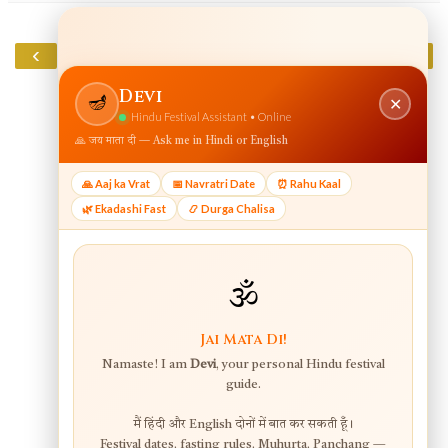
‹
›
Home
View web version