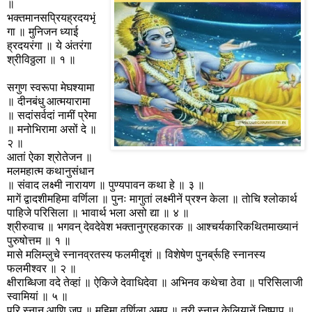
॥
भक्तमानसप्रियह्रदयभृं
गा ॥ मुनिजन ध्याई
ह्रदयरंगा ॥ ये अंतरंगा
श्रीविठ्ठला ॥ १ ॥
सगुण स्वरूपा मेघश्यामा
॥ दीनबंधु आत्मयारामा
॥ सदांसर्वदां नामीं प्रेमा
॥ मनोभिरामा असों दे ॥
२ ॥
आतां ऐका श्रोतेजन ॥
मलमहात्म कथानुसंधान
॥ संवाद लक्ष्मी नारायण ॥ पुण्यपावन कथा हे ॥ ३ ॥
मागें द्वादशीमहिमा वर्णिला ॥ पुनः मागुतां लक्ष्मीनें प्रश्न केला ॥ तोचि श्लोकार्थ
पाहिजे परिसिला ॥ भावार्थ भला असो द्या ॥ ४ ॥
श्रीरुवाच ॥ भगवन् देवदेवेश भक्तानुग्रहकारक ॥ आश्चर्यकारिकथितमाख्यानं
पुरुषोत्तम ॥ १ ॥
मासे मलिम्लुचे स्नानव्रतस्य फलमीदृशं ॥ विशेषेण पुनर्ब्रूहि स्नानस्य
फलमीश्वर ॥ २ ॥
क्षीराब्धिजा वदे तेव्हां ॥ ऐकिजे देवाधिदेवा ॥ अभिनव कथेचा ठेवा ॥ परिसिलाजी
स्वामियां ॥ ५ ॥
परि स्नान आणि जप ॥ महिमा वर्णिला अमूप ॥ तरी स्नान केलियानें निष्पाप ॥