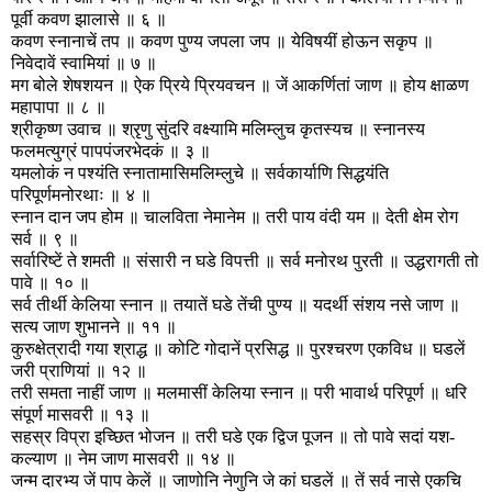
पूर्वी कवण झालासे ॥ ६ ॥
कवण स्नानाचें तप ॥ कवण पुण्य जपला जप ॥ येविषयीं होऊन सकृप ॥
निवेदावें स्वामियां ॥ ७ ॥
मग बोले शेषशयन ॥ ऐक प्रिये प्रियवचन ॥ जें आकर्णितां जाण ॥ होय क्षाळण
महापापा ॥ ८ ॥
श्रीकृष्ण उवाच ॥ श्रृणु सुंदरि वक्ष्यामि मलिम्लुच कृतस्यच ॥ स्नानस्य
फलमत्युग्रं पापपंजरभेदकं ॥ ३ ॥
यमलोकं न पश्यंति स्नातामासिमलिम्लुचे ॥ सर्वकार्याणि सिद्धयंति
परिपूर्णमनोरथाः ॥ ४ ॥
स्नान दान जप होम ॥ चालविता नेमानेम ॥ तरी पाय वंदी यम ॥ देती क्षेम रोग
सर्व ॥ ९ ॥
सर्वारिष्टें ते शमती ॥ संसारी न घडे विपत्ती ॥ सर्व मनोरथ पुरती ॥ उद्धरागती तो
पावे ॥ १० ॥
सर्व तीर्थी केलिया स्नान ॥ तयातें घडे तेंची पुण्य ॥ यदर्थी संशय नसे जाण ॥
सत्य जाण शुभानने ॥ ११ ॥
कुरुक्षेत्रादी गया श्राद्ध ॥ कोटि गोदानें प्रसिद्ध ॥ पुरश्चरण एकविध ॥ घडलें
जरी प्राणियां ॥ १२ ॥
तरी समता नाहीं जाण ॥ मलमासीं केलिया स्नान ॥ परी भावार्थ परिपूर्ण ॥ धरि
संपूर्ण मासवरी ॥ १३ ॥
सहस्र विप्रा इच्छित भोजन ॥ तरी घडे एक द्विज पूजन ॥ तो पावे सदां यश-
कल्याण ॥ नेम जाण मासवरी ॥ १४ ॥
जन्म दारभ्य जें पाप केलें ॥ जाणोनि नेणुनि जे कां घडलें ॥ तें सर्व नासे एकचि