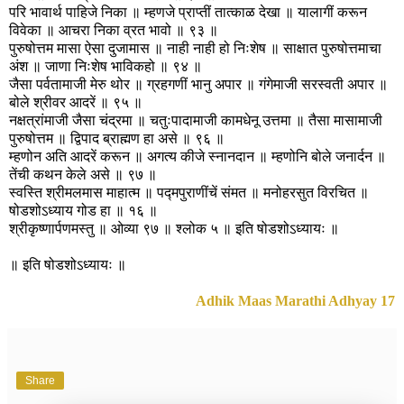
परि भावार्थ पाहिजे निका ॥ म्हणजे प्राप्तीं तात्काळ देखा ॥ यालागीं करून
विवेका ॥ आचरा निका व्रत भावो ॥ ९३ ॥
पुरुषोत्तम मासा ऐसा दुजामास ॥ नाही नाही हो निःशेष ॥ साक्षात पुरुषोत्तमाचा
अंश ॥ जाणा निःशेष भाविकहो ॥ ९४ ॥
जैसा पर्वतामाजी मेरु थोर ॥ ग्रहगणीं भानु अपार ॥ गंगेमाजी सरस्वती अपार ॥
बोले श्रीवर आदरें ॥ ९५ ॥
नक्षत्रांमाजी जैसा चंद्रमा ॥ चतुःपादामाजी कामधेनू उत्तमा ॥ तैसा मासामाजी
पुरुषोत्तम ॥ द्विपाद ब्राह्मण हा असे ॥ ९६ ॥
म्हणोन अति आदरें करून ॥ अगत्य कीजे स्नानदान ॥ म्हणोनि बोले जनार्दन ॥
तेंची कथन केले असे ॥ ९७ ॥
स्वस्ति श्रीमलमास माहात्म ॥ पद्मपुराणींचें संमत ॥ मनोहरसुत विरचित ॥
षोडशोऽध्याय गोड हा ॥ १६ ॥
श्रीकृष्णार्पणमस्तु ॥ ओव्या ९७ ॥ श्लोक ५ ॥ इति षोडशोऽध्यायः ॥
॥ इति षोडशोऽध्यायः ॥
Adhik Maas Marathi Adhyay 17
Share