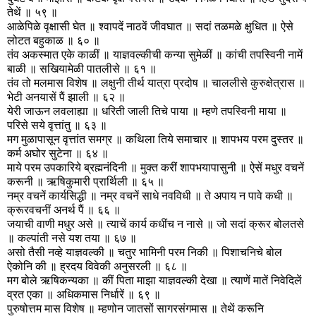
तेथें ॥ ५९ ॥
आळेपिळे वृक्षासी घेत ॥ श्वापदें नाठवें जीवघात ॥ सदां तळमळे क्षुधित ॥ ऐसे
लोटत बहुकाळ ॥ ६० ॥
तंव अकस्मात एके काळीं ॥ याज्ञवल्कीची कन्या सुमेळीं ॥ कांची तपस्विनी नामें
बाळी ॥ सखियामेळी पातलीसे ॥ ६१ ॥
तंव तो मलमास विशेष ॥ लक्षुनी तीर्थ यात्रा प्रदोष ॥ चाललीसे कुरुक्षेत्रास ॥
भेटी अनयासें पैं झाली ॥ ६२ ॥
येरी जाऊन लवलाह्या ॥ धरिती जाली तिचे पाया ॥ म्हणे तपस्विनी माया ॥
परिसे सये वृत्तांतु ॥ ६३ ॥
मग मुळापासून वृत्तांत समग्र ॥ कथिला तिये समाचार ॥ शापभय परम दुस्तर ॥
कर्म अघोर सुटेना ॥ ६४ ॥
माये परम उपकारिये ब्रह्मनंदिनी ॥ मुक्त करीं शापभयापासुनी ॥ ऐसें मधुर वचनें
करूनी ॥ ऋषिकुमारी प्रार्थिली ॥ ६५ ॥
नम्र वचनें कार्यसिद्धी ॥ नम्र वचनें साधे नवविधी ॥ ते अपाय न पावे कधी ॥
क्रूरवचनीं अनर्थ पैं ॥ ६६ ॥
जयाची वाणी मधुर असे ॥ त्याचें कार्य कधींच न नासे ॥ जो सदां क्रूर बोलतसे
॥ कल्पांती नसे यश तया ॥ ६७ ॥
असो तैसी नव्हे याज्ञवल्की ॥ चतुर भामिनी परम निकी ॥ पिशाचनिचे बोल
ऐकोनि की ॥ ह्रदय विवेकी अनुसरली ॥ ६८ ॥
मग बोले ऋषिकन्यका ॥ कीं पिता माझा याज्ञवल्की देखा ॥ त्याणें मातें निवेदिलें
व्रत एका ॥ अधिकमास निर्धारें ॥ ६९ ॥
पुरुषोत्तम मास विशेष ॥ म्हणोन जातसों सागरसंगमास ॥ तेथें करूनि