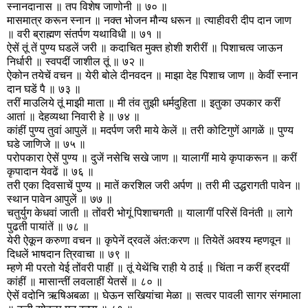
स्नानदानास ॥ तप विशेष जाणोनी ॥ ७० ॥
मासमात्र करून स्नान ॥ नक्त भोजन मौन्य धरून ॥ त्याहीवरी दीप दान जाण
॥ वरी ब्राह्मण संतर्पण यथाविधी ॥ ७१ ॥
ऐसें तूं तें पुण्य घडलें जरी ॥ कदाचित मुक्त होशी शरीरीं ॥ पिशाचत्व जाऊन
निर्धारी ॥ स्वपदीं जाशील तूं ॥ ७२ ॥
ऐकोन तयेचें वचन ॥ येरी बोले दीनवदन ॥ माझा देह पिशाच जाण ॥ केवीं स्नान
दान घडें पै ॥ ७३ ॥
तरीं माउलिये तूं माझी माता ॥ मी तंव तुझी धर्मदुहिता ॥ इतुका उपकार करीं
आतां ॥ देहव्यथा निवारी हे ॥ ७४ ॥
कांहीं पुण्य तुवां आपुलें ॥ मदर्पण जरी माये केलें ॥ तरी कोटिगुणें आगळें ॥ पुण्य
घडे जाणिजे ॥ ७५ ॥
परोपकारा ऐसें पुण्य ॥ दुजें नसेचि सखे जाण ॥ यालागीं माये कृपाकरून ॥ करीं
कृपादान येवढें ॥ ७६ ॥
तरी एका दिवसाचें पुण्य ॥ मातें करशिल जरी अर्पण ॥ तरी मी उद्धरागती पावेन ॥
स्थान पावेन आपुलें ॥ ७७ ॥
चतुर्युग केधवां जाती ॥ तोंवरी भोगूं पिशाचगती ॥ यालागीं परिसें विनंती ॥ लागे
पुढती पायांतें ॥ ७८ ॥
येरी ऐकून करुणा वचन ॥ कृपेनें द्रवलें अंत:करण ॥ तियेतें अवश्य म्हणवून ॥
दिधलें भाषदान त्रिवाचा ॥ ७९ ॥
म्हणे मी परतो येई तोंवरी पाहीं ॥ तूं येथेंचि राही ये ठाई ॥ चिंता न करीं ह्रदयीं
कांहीं ॥ मासान्तीं लवलाहीं येतसें ॥ ८० ॥
ऐसें वदोनि ऋषिअबळा ॥ घेऊन सखियांचा मेळा ॥ सत्वर पावली सागर संगमाला