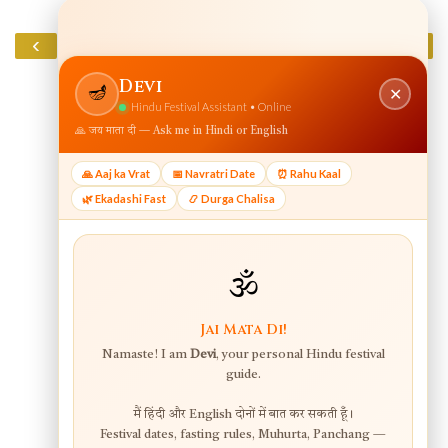
‹
›
Home
View web version