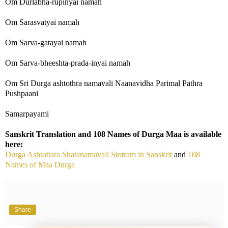
Om Durlabha-rupinyai namah
Om Sarasvatyai namah
Om Sarva-gatayai namah
Om Sarva-bheeshta-prada-inyai namah
Om Sri Durga ashtothra namavali Naanavidha Parimal Pathra
Pushpaani
Samarpayami
Sanskrit Translation and 108 Names of Durga Maa is available
here:
Durga Ashtottara Shatanamavali Stotram in Sanskrit
and
108
Names of Maa Durga
Share