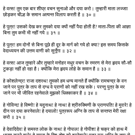
हे वत्स! तुम एक बार शीघ्र वचन सुनाओ और दया करो। तुम्हारी माता लज्जाा
छोड़कर चील्ह के समान अत्यन्त विलाप करती है ॥ ३० ॥
हे पुत्र! उसको देख कर तुमको दया क्यों नहीं पैदा होती है? माता-पिता की आज्ञा
बिना तुम कभी भी नहीं गये ॥ ३१ ॥
हे पुत्र! हम दोनों से बिना पूछे ही दूर के मार्ग को गये हो क्या? इस समय किसके
वेदाध्ययन की उत्तम वाणी को सुनूँगा ॥ ३२ ॥
हे वत्स! आज तुम्हारे और तुम्हारे मनोहर मधुर वचन के स्मरण से मेरा हृदय सौ-सौ
टुकड़ा नहीं हो रहा है। क्योंकि मेरा हृदय लोहे के समान है ॥ ३३ ॥
हे कोशलेन्द्र! राजा दशरथ! तुमको हम धन्य मानते हैं क्योंकि रामचन्द्र के वन
जाने पर पुत्र के ताप से दग्ध वे प्राणों को नहीं रख सके। परन्तु पुत्र के मर
जाने पर भी जीवित रहनेवाले मुझको धिक्काकर है ॥ ३४ ॥
हे गोविन्द! हे विष्णो! हे यदुनाथ! हे नाथ! हे श्रीरुक्मिणी के प्राणपति! हे मुरारे! हे
दीन पर दया करनेवाले! हे दयालो! पुत्ररूप अग्नि के ताप से सन्तप्त मेरी रक्षा
करो ॥ ३५ ॥
हे देवादिदेव! हे समस्त लोक के नाथ! हे गोपाल! हे गोपीश! हे चक्र को हाथ में