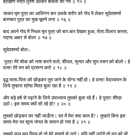
ब्राह्मण स्त्री-पुरुष उठकर बावली को गये ॥ १५ ॥
जाकर मृत पुत्र का आलिंगन कर उसके शरीर को गोद में लेकर सुदेवशर्म्मा
बारम्बार पुत्र का मुख चूमने लगा ॥ १६ ॥
बाद अपने गोद में स्थित मृत पुत्र को बार-बार देखता हुआ, रोता-विलाप करता,
गद्‌गद अक्षर से बोला ॥ १७ ॥
सुदेवशर्म्मा बोल:-
पुत्र! मेरे शोक को नाश करने वाले, शीतल, सुन्दर और शुभ वचन को बोलो। हे
वत्स! मेरे मन को प्रसन्न करो ॥ १८ ॥
वृद्ध माता-पिता को छोड़कर तुम जाने के योग्य नहीं हो। हे वत्स! वेदाध्ययन के
लिये तुम्हारा श्रेष्ठ मित्र बुला रहा है ॥ १९ ॥
और बड़े हर्ष से पढ़ाने के लिये उपाध्याय तुमको बुला रहे हैं। हे पुत्र! शीघ्र
उठो। इस समय क्यों सो रहे हो? ॥ २० ॥
तुमको छोड़कर घर नहीं जाऊँगा। घर में मेरा क्या काम है?। तुम्हारे बिना इस
समय मेरा घर शून्य जंगल के समान हो गया है ॥ २१ ॥
तुमको फल मूल प्रिय हो तो मेरे सामने से उठो। यदि नहीं उठोगे तो वन को भी