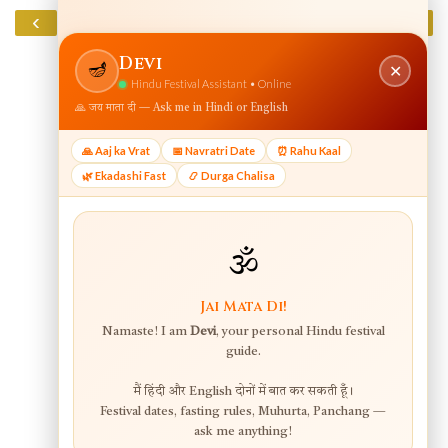
‹
›
Home
View web version