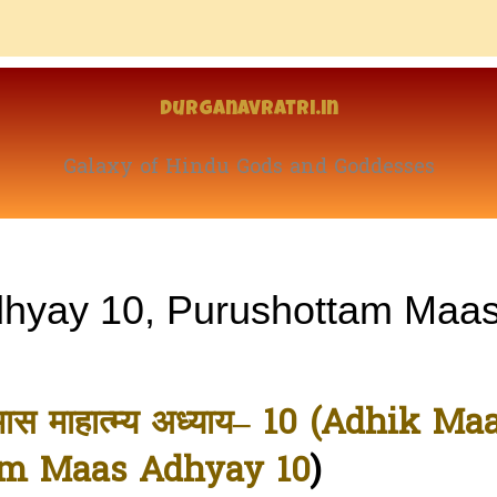
Durganavratri.in
Galaxy of Hindu Gods and Goddesses
dhyay 10, Purushottam Maa
क मास माहात्म्य अध्याय– 10 (Adhik Ma
am Maas Adhyay 10
)