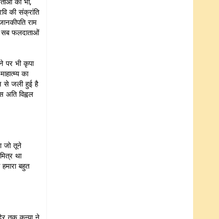
वताओं को भी,
वि की संक्रांति
ं जानकीपति राम
 इन सब फलदाताओं
े पर भी कृपा
ाहात्म्य का
ि से जली हुई है
स अति विह्वल
ा जो तूने
मित्र था
 हमारा बहुत
देर तक कन्या ने