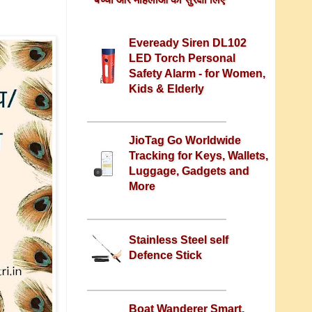
Eveready Siren DL102
LED Torch Personal
Safety Alarm - for Women,
Kids & Elderly
JioTag Go Worldwide
Tracking for Keys, Wallets,
Luggage, Gadgets and
More
Stainless Steel self
Defence Stick
Boat Wanderer Smart,