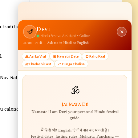
 tradition.
l
 Nav Ratri
u calendar.