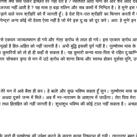
गणेश क्या सेवा पाकर इच्छित वर नहीं देते हैं ? व्यतिपात आदि योगों को और शर्व आदि दे
जा नहीं आती है ? यह मास त़ बड़ा मलिन और सब कामों में निन्दित है। हे मुने! इस र
़ाने वाले परम श्रीहरि को मैं जानती हूँ। हे देव! दिन-रात श्रीहरि का चिन्तन करती मै
पेन्द्र! अन्य कोई भी देवता ऐसा नहीं है जो मेरे इस दुःख को दूर करे। अतः हे मुने!
ीर से एकदम जाज्वल्यमान हो गये और नेत्र क्रोध से लाल हो गये। इस प्रकार क्रोध आन
खा है हित-अहित को नहीं जानती है। अभी बुद्धि इसकी पूर्ण नहीं है। पुरुषोत्तम मास के म
करके कुमारियों को तो हो ही कहाँ से सकता है। यह कुमारी कन्या माता-पिता से रहित दु:खाग्न
 सोचकर कृपा से मन में उठे क्रोध को शान्त किया और स्वस्थ होकर दुर्वासा मुनि, उ
े! जो तेरे मन में आवे बैसा ही कर। हे बाले! और कुछ भविष्य कहता हूँ सुन। पुरुषोत्तम मास क
थवा दूसरे जन्म में मिले। अब मैं नर-नारायण के आश्रम में जाऊँगा। तेरा पिता मेरा 
शुभ तथा हिताहित को नहीं जानती है। शुभाशुभ भविष्य की कोई टाल नहीं सकता है। अच्छा
े जाते ही पुरुषोत्तम की उपेक्षा करने के कारण कन्या निष्प्रभा हो गयी। तदनन्तर बहुत 