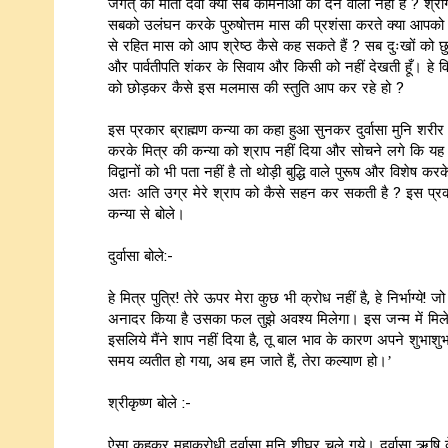
जगत् की माता देवी क्या सब कामनाओं को देने वाली नहीं हैं ? श्री
सबको उलंघन करके पुरुषोत्तम मास की प्रशंसा करते क्या आपको लज्
से रहित मास को आप श्रेष्ठ कैसे कह सकते हैं ? सब दुःखों को छुड
और पार्वतीपति शंकर के सिवाय और किसी को नहीं देखती हूँ। हे वि
को छोड़कर कैसे इस मलमास की स्तुति आप कर रहे हो ?
इस प्रकार ब्राह्मण कन्या का कहा हुआ सुनकर दुर्वासा मुनि शर
करके मित्र की कन्या को श्राप नहीं दिया और सोचने लगे कि यह मूर्
विद्वानों को भी पता नहीं है तो थोड़ी बुद्धि वाले पुरूष और विशेष 
अतः अति उग्र मेरे श्राप को कैसे सहन कर सकती है ? इस प्रकार
कन्या से बोले।
दुर्वासा बोले:-
हे मित्र पुत्रि! तेरे ऊपर मेरा कुछ भी क्रोध नहीं है, हे निर्भाग्य
अनादर किया है उसका फल तुझे अवश्य मिलेगा। इस जन्म में मिले अ
इसलिये मैंने शाप नहीं दिया है, तू बाल भाव के कारण अपने शुभा
समय व्यतीत हो गया, अब हम जाते हैं, तेरा कल्याण हो।’
श्रीकृष्ण बोले :-
ऐसा कहकर महाक्रोधी दुर्वासा मुनि शीघ्र चले गये। दुर्वासा ऋषि क