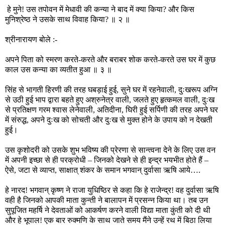
हे मुने! उस तपोवन में मेधावी की कन्या ने बाद में क्या किया? और किस
मुनिश्रेष्ठ ने उसके साथ विवाह किया? ॥ २ ॥
श्रीनारायण बोले :-
अपने पिता को स्मरण करते-करते और बराबर शोक करते-करते उस घर में कुछ
काल उस कन्या का व्यतीत हुआ ॥ ३ ॥
सिंह से भागती हिरणी की तरह घबड़ाई हुई, सुने घर में रहनेवाली, दुःखरूप अग्नि
से उठी हुई भाप द्वारा बहते हुए अश्रुनेत्र वाली, जलते हुए हृत्‍कमल वाली, दुःख
से प्रतिक्षण गरम श्‍वास लेनेवाली, अतिदीना, घिरी हुई सर्पिणी की तरह अपने घर
में संरुद्ध, अपने दुःख को सोचती और दुःख से मुक्त होने के उपाय को न देखती
हुई।
उस कृशोदरी को उसके शुभ भविष्य की प्रेरणा से सान्‍त्वना देने के लिए उस वन
में अपनी इच्छा से ही परक्रोधी – जिनको देखने से ही इन्द्र भयभीत होते हैं –
ऐसे, जटा से व्याप्त, साक्षात्‌ शंकर के समान भगवान्‌ दुर्वासा ऋषि आये….
हे नारद! भगवान्‌ कृष्ण ने राजा युधिष्ठिर से कहा कि हे राजेन्द्र! वह दुर्वासा ऋषि
वही है जिनको आपकी माता कुन्ती ने बालापन में प्रसन्न किया था। तब उन
सुपूजित महर्षि ने देवताओं को आकर्षण करने वाली विद्या माता कुंती को दी थी
और हे भूपाल! एक बार रुक्मणि के साथ जाते समय मैंने उन्हें रथ में बिठा लिया